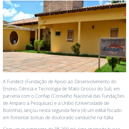
A Fundect (Fundação de Apoio ao Desenvolvimento do
Ensino, Ciência e Tecnologia de Mato Grosso do Sul), em
parceria com o Confap (Conselho Nacional das Fundações
de Amparo a Pesquisas) e a Unibo (Universidade de
Bolonha), lançou nesta segunda-feira (4) um edital focado
em fomentar bolsas de doutorado sanduíche na Itália.