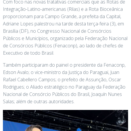
Com foco nas novas tratativas comerciais que as Rotas de
Integração-Latino-americanas (Rilas) e a Rota Bioceânica
proporcionam para Campo Grande, a prefeita da Capital,
Adriane Lopes palestrou na tarde desta terça-feira (3), em
Brasília (DF), no Congresso Nacional de Consórcios
Públicos e Municípios, organizado pela Federação Nacional
de Consórcios Públicos (Fenaconp), ao lado de chefes de
Executivo de todo Brasil.
Também participaram do painel o presidente da Fenaconp,
Edson Avalo; o vice-ministro da Justiça do Paraguai, Juan
Rafael Cabellero Campos; o prefeito de Assunção, Oscar
Rodrigues; o Aliado estratégico no Paraguay da Federação
Nacional de Consórcio Públicos do Brasil, Joaquín Nunes
Salas; além de outras autoridades.