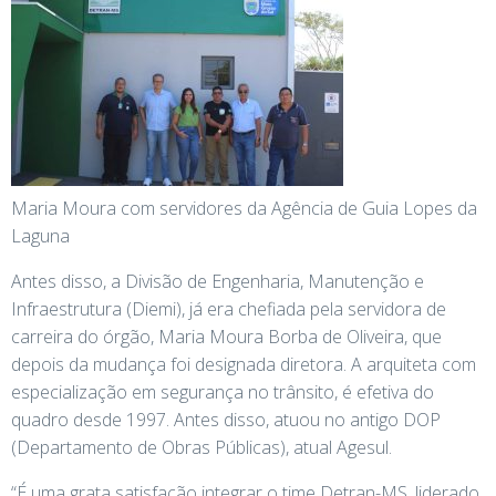
Maria Moura com servidores da Agência de Guia Lopes da
Laguna
Antes disso, a Divisão de Engenharia, Manutenção e
Infraestrutura (Diemi), já era chefiada pela servidora de
carreira do órgão, Maria Moura Borba de Oliveira, que
depois da mudança foi designada diretora. A arquiteta com
especialização em segurança no trânsito, é efetiva do
quadro desde 1997. Antes disso, atuou no antigo DOP
(Departamento de Obras Públicas), atual Agesul.
“É uma grata satisfação integrar o time Detran-MS, liderado