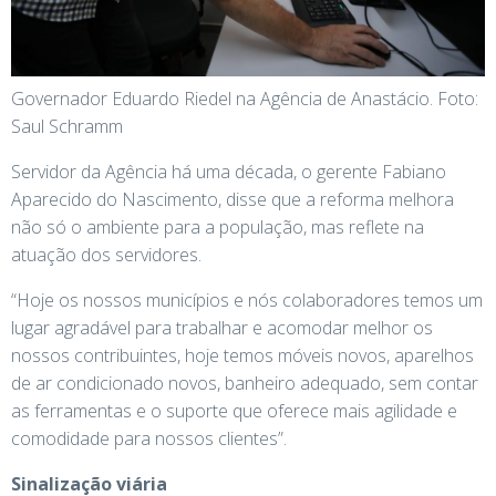
Governador Eduardo Riedel na Agência de Anastácio. Foto:
Saul Schramm
Servidor da Agência há uma década, o gerente Fabiano
Aparecido do Nascimento, disse que a reforma melhora
não só o ambiente para a população, mas reflete na
atuação dos servidores.
“Hoje os nossos municípios e nós colaboradores temos um
lugar agradável para trabalhar e acomodar melhor os
nossos contribuintes, hoje temos móveis novos, aparelhos
de ar condicionado novos, banheiro adequado, sem contar
as ferramentas e o suporte que oferece mais agilidade e
comodidade para nossos clientes”.
Sinalização viária