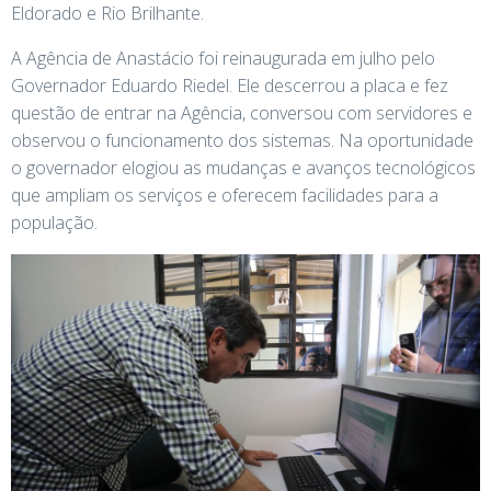
Eldorado e Rio Brilhante.
A Agência de Anastácio foi reinaugurada em julho pelo
Governador Eduardo Riedel. Ele descerrou a placa e fez
questão de entrar na Agência, conversou com servidores e
observou o funcionamento dos sistemas. Na oportunidade
o governador elogiou as mudanças e avanços tecnológicos
que ampliam os serviços e oferecem facilidades para a
população.