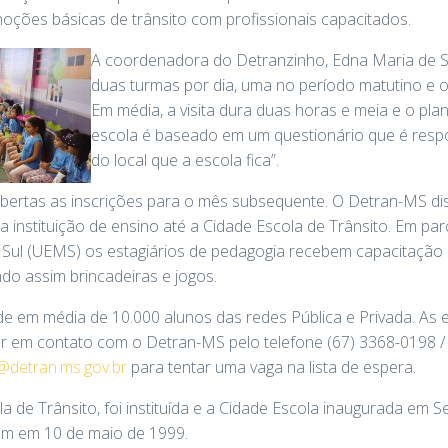
oções básicas de trânsito com profissionais capacitados.
A coordenadora do Detranzinho, Edna Maria de So
duas turmas por dia, uma no período matutino e o
Em média, a visita dura duas horas e meia e o pl
escola é baseado em um questionário que é respo
do local que a escola fica”.
ertas as inscrições para o mês subsequente. O Detran-MS disp
 instituição de ensino até a Cidade Escola de Trânsito. Em pa
Sul (UEMS) os estagiários de pedagogia recebem capacitação 
ndo assim brincadeiras e jogos.
e em média de 10.000 alunos das redes Pública e Privada. As 
rar em contato com o Detran-MS pelo telefone (67) 3368-0198 
@detran.ms.gov.br
para tentar uma vaga na lista de espera.
a de Trânsito, foi instituída e a Cidade Escola inaugurada em 
ram em 10 de maio de 1999.