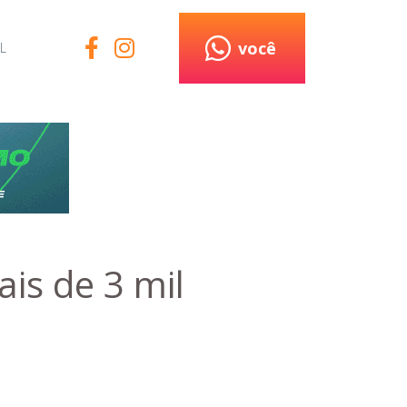
você
L
is de 3 mil