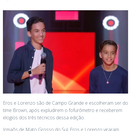
Eros e Lorenzo são de Campo Grande e escolheram ser do
time Brown, após expludirem o fofurômetro e receberem
elogios dos três técnicos dessa edição.
Irmaõs de Mato Grosso do Sul, Eros e Lorenzo viraram