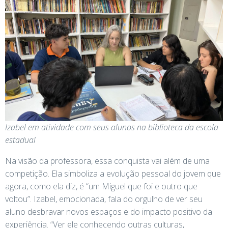
Izabel em atividade com seus alunos na biblioteca da escola
estadual
Na visão da professora, essa conquista vai além de uma
competição. Ela simboliza a evolução pessoal do jovem que
agora, como ela diz, é “um Miguel que foi e outro que
voltou”. Izabel, emocionada, fala do orgulho de ver seu
aluno desbravar novos espaços e do impacto positivo da
experiência. “Ver ele conhecendo outras culturas,