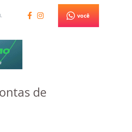
você
L
ontas de