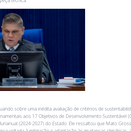
peça técnica.
ndo sobre uma inédita avaliação de critérios de sustentabili
namentais aos 17 Objetivos de Desenvolvimento Sustentável 
lurianual (2024-2027) do Estado. Ele ressaltou que Mato Gros
ança voltada à mitigação e adaptação às mudanças climáticas