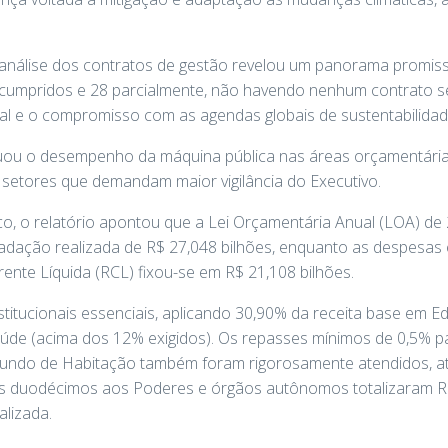
análise dos contratos de gestão revelou um panorama promiss
 cumpridos e 28 parcialmente, não havendo nenhum contrato 
ional e o compromisso com as agendas globais de sustentabilidad
uou o desempenho da máquina pública nas áreas orçamentária, f
 setores que demandam maior vigilância do Executivo.
o, o relatório apontou que a Lei Orçamentária Anual (LOA) de
cadação realizada de R$ 27,048 bilhões, enquanto as despe
rente Líquida (RCL) fixou-se em R$ 21,108 bilhões.
stitucionais essenciais, aplicando 30,90% da receita base em
aúde (acima dos 12% exigidos). Os repasses mínimos de 0,5% 
Fundo de Habitação também foram rigorosamente atendidos, at
s duodécimos aos Poderes e órgãos autônomos totalizaram R$
lizada.