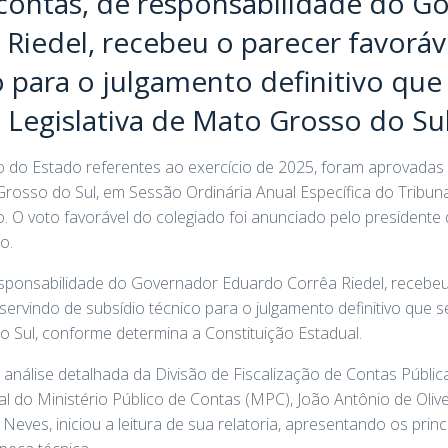
contas, de responsabilidade do G
Riedel, recebeu o parecer favoráv
o para o julgamento definitivo que
 Legislativa de Mato Grosso do Su
 do Estado referentes ao exercício de 2025, foram aprovadas 
rosso do Sul, em Sessão Ordinária Anual Específica do Tribuna
io. O voto favorável do colegiado foi anunciado pelo president
o.
esponsabilidade do Governador Eduardo Corrêa Riedel, recebeu
ervindo de subsídio técnico para o julgamento definitivo que s
o Sul, conforme determina a Constituição Estadual.
análise detalhada da Divisão de Fiscalização de Contas Públi
l do Ministério Público de Contas (MPC), João Antônio de Olive
Neves, iniciou a leitura de sua relatoria, apresentando os princi