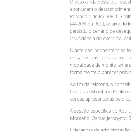
O voto ainda destacou ressa
apontaram o descumprimento 
Primário e de R$ 508,335 mil
(44,20% da RCL), abaixo do l
persistiu o cenário de desequ
insuficiência do exercício, e
Diante das inconsistências 
ressalvas das contas anuais
modalidade de monitoramento
formalmente o parecer prévio 
Ao fim da relatoria, o conse
Contas, o Ministério Públic
contas apresentadas pelo G
A sessão específica contou 
Monteiro, Osmar Jeronymo, Sér
Lideranças da administração