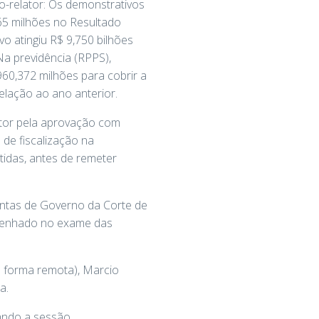
-relator: Os demonstrativos
65 milhões no Resultado
o atingiu R$ 9,750 bilhões
Na previdência (RPPS),
 960,372 milhões para cobrir a
relação ao ano anterior.
ator pela aprovação com
de fiscalização na
idas, antes de remeter
Contas de Governo da Corte de
empenhado no exame das
e forma remota), Marcio
a.
ando a sessão.