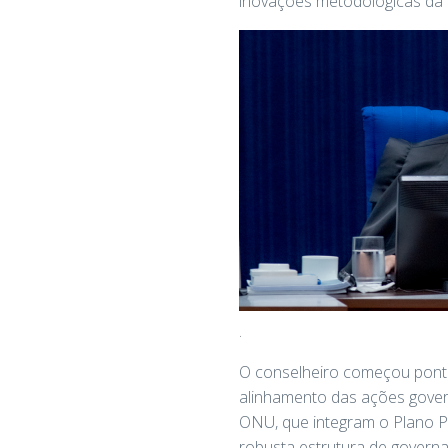
inovações metodológicas da 
.
O conselheiro começou pontua
alinhamento das ações gover
ONU, que integram o Plano P
robusta estrutura de govern