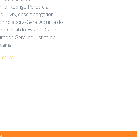
rno, Rodrigo Perez e a
 do TJMS, desembargador
ontroladora-Geral Adjunta do
dor-Geral do Estado, Carlos
rador-Geral de Justiça do
ayama.
crmVTW
l