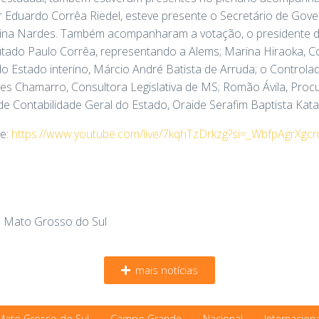
Eduardo Corrêa Riedel, esteve presente o Secretário de Gove
rolina Nardes. Também acompanharam a votação, o presidente
utado Paulo Corrêa, representando a Alems; Marina Hiraoka, C
o Estado interino, Márcio André Batista de Arruda; o Controla
s Chamarro, Consultora Legislativa de MS; Romão Ávila, Procu
de Contabilidade Geral do Estado, Oraide Serafim Baptista Kat
se:
https://www.youtube.com/live/7kqhTzDrkzg?si=_WbfpAgrXg
e Mato Grosso do Sul
mais notícias
Mato Grosso do Sul
Campo Grande
Nacional
Internaciona