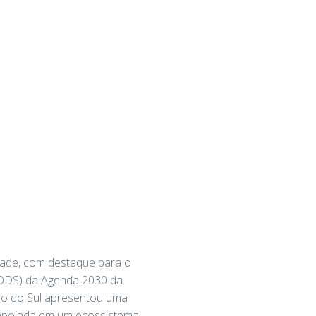
dade, com destaque para o
(ODS) da Agenda 2030 da
so do Sul apresentou uma
, apoiada em um ecossistema