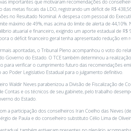
lvas importantes que motivaram recomendações do conselheiro
das metas fiscais da LDO, registrando um déficit de R$ 438,5
hões no Resultado Nominal. A despesa com pessoal do Executiv
imite máximo de 49%, mas acima do limite de alerta de 44,10%. 
ilíbrio atuarial e financeiro, exigindo um aporte estadual de R$
mbora o déficit financeiro geral tenha apresentado redução em 
formais apontadas, o Tribunal Pleno acompanhou o voto do rel
 do Governo do Estado. O TCE também determinou a realização 
 para verificar o cumprimento futuro das recomendações emit
ao Poder Legislativo Estadual para o julgamento definitivo.
lheiro Waldir Neves parabenizou a Divisão de Fiscalização de 
o de Contas e os técnicos de seu gabinete, pelo trabalho des
overno do Estado.
com a participação dos conselheiros Iran Coelho das Neves (d
gio de Paula e do conselheiro substituto Célio Lima de Oliveir
 estadual, também estiveram presentes no plenário acompanh