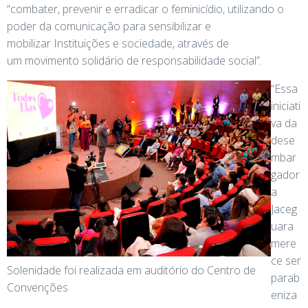
“combater, prevenir e erradicar o feminicídio, utilizando o
poder da comunicação para sensibilizar e
mobilizar Instituições e sociedade, através de
um movimento solidário de responsabilidade social”.
“Essa
iniciati
va da
dese
mbar
gador
a
Jaceg
uara
mere
ce ser
Solenidade foi realizada em auditório do Centro de
parab
Convenções
eniza