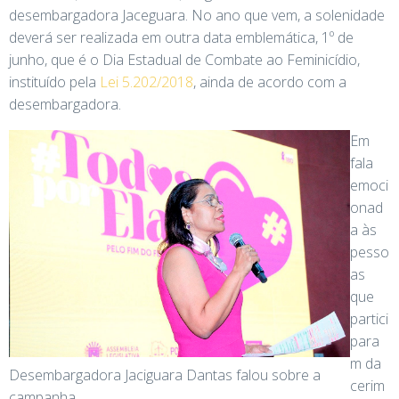
desembargadora Jaceguara. No ano que vem, a solenidade
deverá ser realizada em outra data emblemática, 1º de
junho, que é o Dia Estadual de Combate ao Feminicídio,
instituído pela
Lei 5.202/2018
, ainda de acordo com a
desembargadora.
Em
fala
emoci
onad
a às
pesso
as
que
partici
para
m da
Desembargadora Jaciguara Dantas falou sobre a
cerim
campanha