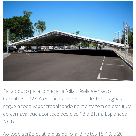
Falta pouco para começar a folia três-lagoense, o
Carnatrês 2023. A equipe da Prefeitura de Três Lagoas
segue a todo vapor trabalhando na montagem da estrutura
do carnaval que acontece dos dias 18 a 21, na Esplanada
NOB.
Ao todo serão quatro dias de folia, 3 noites 18, 19, e 20