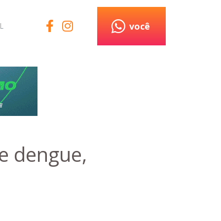
você
L
e dengue,