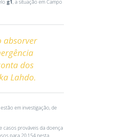
elo
g1
, a situação em Campo
o absorver
ergência
conta dos
ska Lahdo.
 estão em investigação, de
de casos prováveis da doença
asos para 20.154 nesta