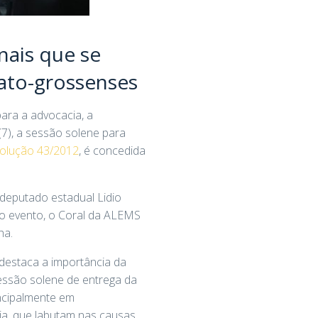
ais que se
mato-grossenses
ara a advocacia, a
(7), a sessão solene para
olução 43/2012
, é concedida
deputado estadual Lidio
 o evento, o Coral da ALEMS
ha.
destaca a importância da
essão solene de entrega da
incipalmente em
ia, que labutam nas causas