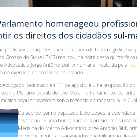
Parlamento homenageou profission
tir os direitos dos cidadãos sul-
 profissional daqueles que contribuem de forma significativa p
o Grosso do Sul (ALEMS) realizou, na noite desta quinta-feira 
Advocatício Jorge Antônio Siufi. A honraria, instituída pela
Res
 no exercício da profissão no estado.
do Advogado, celebrado em 11 de agosto, é uma proposição do 
eceu no Plenário Deputado Júlio Maia, no Parlamento. Durante
música popular brasileira sob a regência do maestro Nillo Cun
De acordo com o deputado Lidio Lopes, a solenidade 
advocacia. “É uma honra para nós presidir mais uma s
Medalha do Mérito Advocatício Jorge Antônio Siufi, pr
reconhecimento aos advogados que militam no dia a d