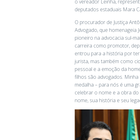
o vereador Leinha, represen
deputados estaduais Mara Ca
O procurador de Justiça Antô
Advogado, que homenageia Jorg
pioneiro na advocacia sul-m
carreira como promotor, depo
entrou para a história por t
jurista, mas também como cid
pessoal e a emoção da homen
filhos são advogados. Minha 
medalha – para nós é uma gra
celebrar o nome e a obra do 
nome, sua história e seu lega