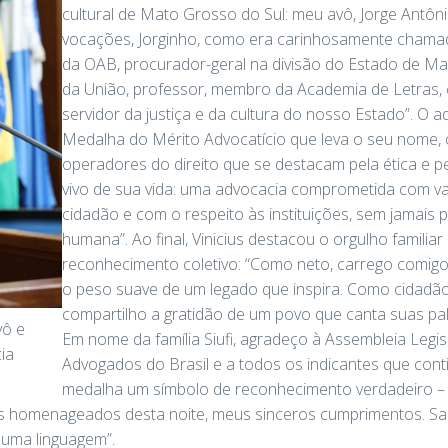
cultural de Mato Grosso do Sul: meu avô, Jorge Antôn
vocações, Jorginho, como era carinhosamente chamad
da OAB, procurador-geral na divisão do Estado de Ma
da União, professor, membro da Academia de Letras, c
servidor da justiça e da cultura do nosso Estado”. O a
Medalha do Mérito Advocatício que leva o seu nome, 
operadores do direito que se destacam pela ética e pel
vivo de sua vida: uma advocacia comprometida com va
cidadão e com o respeito às instituições, sem jamais p
humana”. Ao final, Vinicius destacou o orgulho familiar
reconhecimento coletivo: “Como neto, carrego comig
o peso suave de um legado que inspira. Como cidadã
compartilho a gratidão de um povo que canta suas pal
vô e
Em nome da família Siufi, agradeço à Assembleia Legis
ia
Advogados do Brasil e a todos os indicantes que con
medalha um símbolo de reconhecimento verdadeiro –
os homenageados desta noite, meus sinceros cumprimentos. S
 uma linguagem”.