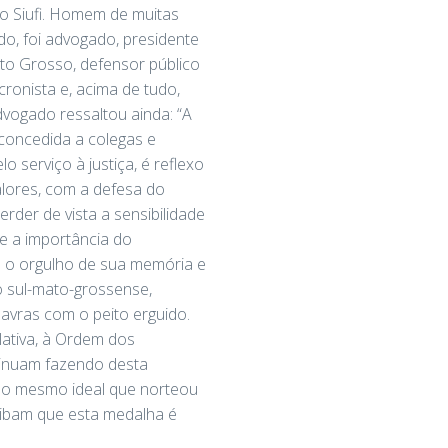
io Siufi. Homem de muitas
o, foi advogado, presidente
to Grosso, defensor público
ronista e, acima de tudo,
dvogado ressaltou ainda: “A
concedida a colegas e
o serviço à justiça, é reflexo
lores, com a defesa do
erder de vista a sensibilidade
 e a importância do
o o orgulho de sua memória e
o sul-mato-grossense,
avras com o peito erguido.
lativa, à Ordem dos
tinuam fazendo desta
 o mesmo ideal que norteou
aibam que esta medalha é