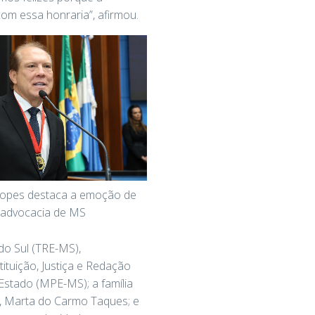
om essa honraria”, afirmou.
Lopes destaca a emoção de
 advocacia de MS
do Sul (TRE-MS),
tuição, Justiça e Redação
 Estado (MPE-MS); a família
, Marta do Carmo Taques; e