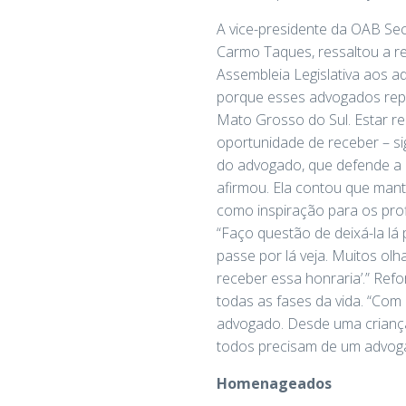
A vice-presidente da OAB Se
Carmo Taques, ressaltou a r
Assembleia Legislativa aos a
porque esses advogados repr
Mato Grosso do Sul. Estar re
oportunidade de receber – si
do advogado, que defende a o
afirmou. Ela contou que man
como inspiração para os profi
“Faço questão de deixá-la lá
passe por lá veja. Muitos ol
receber essa honraria’.” Re
todas as fases da vida. “Com
advogado. Desde uma criança 
todos precisam de um advoga
Homenageados