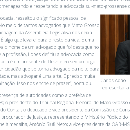
homenageando e respeitando a advocacia sul-mato-grossense c
acia, ressaltou o significado pessoal de
“No meio de tantos advogados que Mato Grosso
menagem da Assembleia Legislativa nos deixa
É algo que levarei para o resto da vida. É uma
eva o nome de um advogado que foi destaque no
e a profissão, Lopes definiu a advocacia como
acia é um presente de Deus e eu sempre digo
r cidadão que se torna advogado da noite para
ldade, mas advogar é uma arte. É preciso muita
Carlos Adão 
inação. Isso nos enche de prazer”, pontuou.
representar a
 presença de autoridades como a prefeita de
 o presidente do Tribunal Regional Eleitoral de Mato Grosso 
o Contar; o deputado e vice-presidente da Comissão de Consti
o procurador de Justiça, representando o Ministério Público do
à medalha, Antônio Siufi Neto; a vice-presidente da OAB-MS