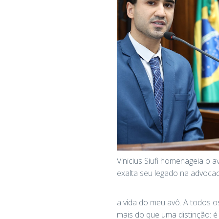
Vinicius Siufi homenageia o a
exalta seu legado na advocac
a vida do meu avô. A todos 
mais do que uma distinção: é