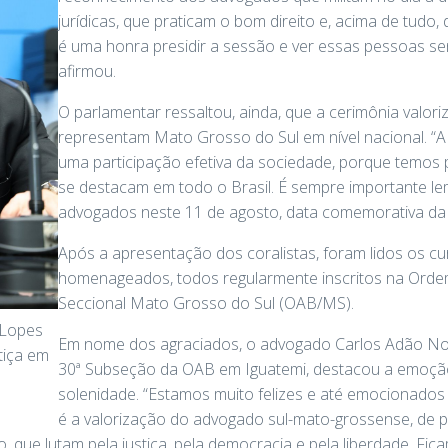
jurídicas, que praticam o bom direito e, acima de tudo,
é uma honra presidir a sessão e ver essas pessoas 
afirmou.
O parlamentar ressaltou, ainda, que a cerimônia valori
representam Mato Grosso do Sul em nível nacional. “
uma participação efetiva da sociedade, porque temos
se destacam em todo o Brasil. É sempre importante l
advogados neste 11 de agosto, data comemorativa da a
Após a apresentação dos coralistas, foram lidos os c
homenageados, todos regularmente inscritos na Orde
Seccional Mato Grosso do Sul (OAB/MS).
 Lopes
Em nome dos agraciados, o advogado Carlos Adão Nog
tiça em
30ª Subseção da OAB em Iguatemi, destacou a emoção 
solenidade. “Estamos muito felizes e até emocionad
é a valorização do advogado sul-mato-grossense, de 
, que lutam pela justiça, pela democracia e pela liberdade. Fic