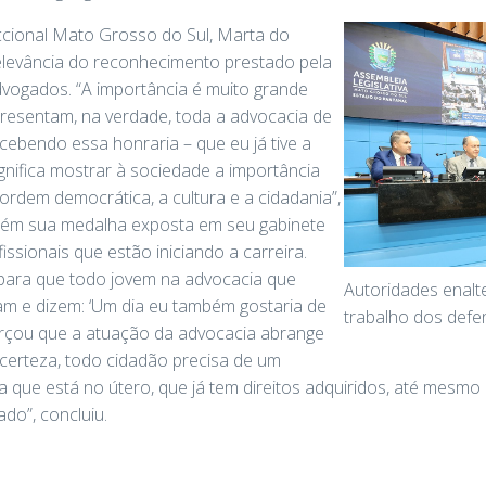
ccional Mato Grosso do Sul, Marta do
elevância do reconhecimento prestado pela
dvogados. “A importância é muito grande
esentam, na verdade, toda a advocacia de
cebendo essa honraria – que eu já tive a
gnifica mostrar à sociedade a importância
rdem democrática, a cultura e a cidadania”,
tém sua medalha exposta em seu gabinete
ssionais que estão iniciando a carreira.
 para que todo jovem na advocacia que
Autoridades enalt
ham e dizem: ‘Um dia eu também gostaria de
trabalho dos defe
forçou que a atuação da advocacia abrange
 certeza, todo cidadão precisa de um
que está no útero, que já tem direitos adquiridos, até mesmo 
do”, concluiu.