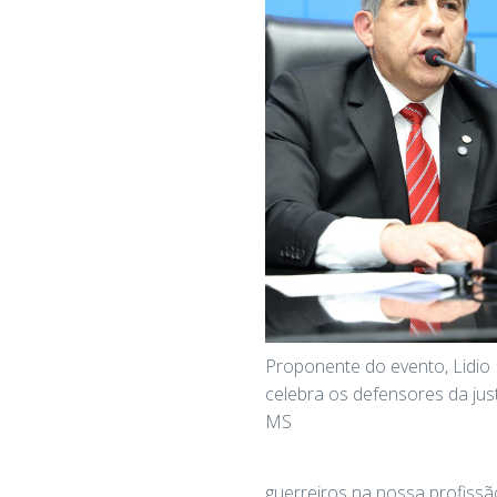
Proponente do evento, Lidio
celebra os defensores da jus
MS
guerreiros na nossa profissão