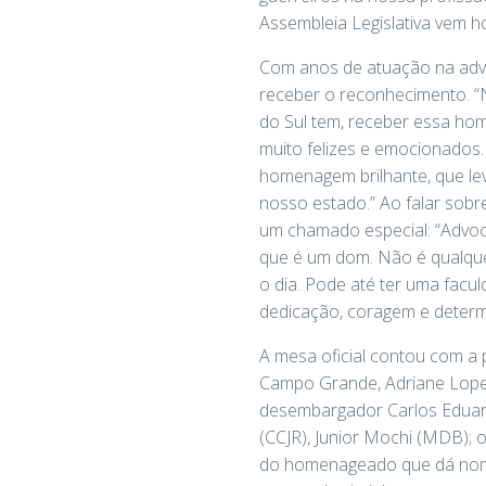
Assembleia Legislativa vem 
Com anos de atuação na advoc
receber o reconhecimento. 
do Sul tem, receber essa ho
muito felizes e emocionados. 
homenagem brilhante, que l
nosso estado.” Ao falar sobr
um chamado especial: “Advoc
que é um dom. Não é qualque
o dia. Pode até ter uma facu
dedicação, coragem e determ
A mesa oficial contou com a
Campo Grande, Adriane Lopes;
desembargador Carlos Eduard
(CCJR), Junior Mochi (MDB); 
do homenageado que dá nome 