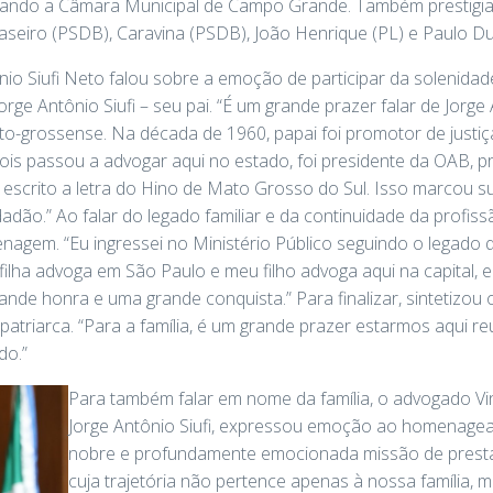
tando a Câmara Municipal de Campo Grande. Também prestigia
seiro (PSDB), Caravina (PSDB), João Henrique (PL) e Paulo Du
nio Siufi Neto falou sobre a emoção de participar da solenida
e Antônio Siufi – seu pai. “É um grande prazer falar de Jorge A
ato-grossense. Na década de 1960, papai foi promotor de jus
is passou a advogar aqui no estado, foi presidente da OAB, p
er escrito a letra do Hino de Mato Grosso do Sul. Isso marcou
adão.” Ao falar do legado familiar e da continuidade da profis
agem. “Eu ingressei no Ministério Público seguindo o legado 
filha advoga em São Paulo e meu filho advoga aqui na capital, 
nde honra e uma grande conquista.” Para finalizar, sintetizou 
patriarca. “Para a família, é um grande prazer estarmos aqui r
do.”
Para também falar em nome da família, o advogado Vini
Jorge Antônio Siufi, expressou emoção ao homenagear
nobre e profundamente emocionada missão de pre
cuja trajetória não pertence apenas à nossa família, m