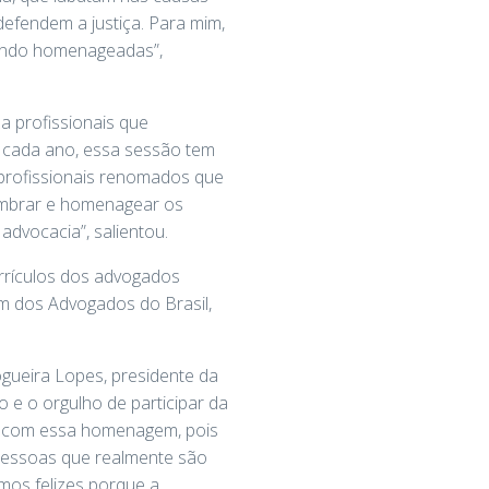
 defendem a justiça. Para mim,
sendo homenageadas”,
za profissionais que
A cada ano, essa sessão tem
 profissionais renomados que
embrar e homenagear os
dvocacia”, salientou.
urrículos dos advogados
m dos Advogados do Brasil,
ueira Lopes, presidente da
e o orgulho de participar da
os com essa homenagem, pois
pessoas que realmente são
amos felizes porque a