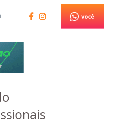
você
L
do
ssionais