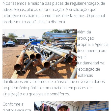
Nós fazemos a maioria das placas de regulamentação, de
advertências, placas de orientação. A sinalização que
acontece nos bairros somos nós que fazemos. O pessoal
produz muito aqui”, disse a diretora.
Além da
produção
própria, a Agência
desempenha um
papel
fundamental na
reposição de
materiais
danificados em acidentes de trânsito que envolvem danos
ao patrimônio público, como batidas em postes de
sinalização ou quebras de semáforos.
Conforme a
diretora-adjunta,