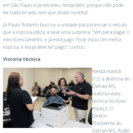
em São Paulo e já resolveu. Ainda bem, porque não pode
ter nada errado, tem que andar na linha”.
Já Paulo Roberto buscou a unidade para licenciar o veículo
que a esposa utiliza, e teve uma surpresa. “Vim para pagar o
meu licenciamento, e já está pago. Esse está com minha
esposa, e ela já deve ter pago”, contou.
Vistoria técnica
Nesta manhã
(12) a diretoria do
Detran-MS,
realizou visita
técnica no novo
espaço. O
Diretor-
Presidente do
Detran-MS, Rudel