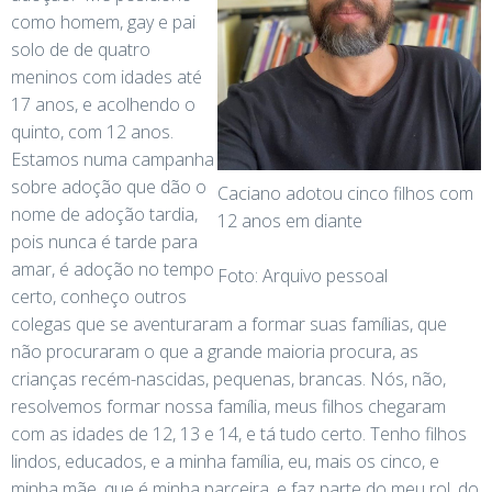
como homem, gay e pai
solo de de quatro
meninos com idades até
17 anos, e acolhendo o
quinto, com 12 anos.
Estamos numa campanha
sobre adoção que dão o
Caciano adotou cinco filhos com
nome de adoção tardia,
12 anos em diante
pois nunca é tarde para
amar, é adoção no tempo
Foto: Arquivo pessoal
certo, conheço outros
colegas que se aventuraram a formar suas famílias, que
não procuraram o que a grande maioria procura, as
crianças recém-nascidas, pequenas, brancas. Nós, não,
resolvemos formar nossa família, meus filhos chegaram
com as idades de 12, 13 e 14, e tá tudo certo. Tenho filhos
lindos, educados, e a minha família, eu, mais os cinco, e
minha mãe, que é minha parceira, e faz parte do meu rol, do