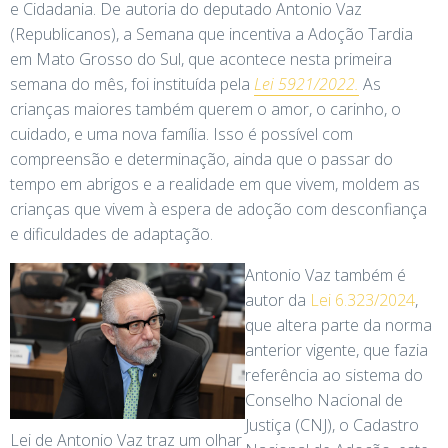
e Cidadania. De autoria do deputado Antonio Vaz
(Republicanos), a Semana que incentiva a Adoção Tardia
em Mato Grosso do Sul, que acontece nesta primeira
semana do mês, foi instituída pela
Lei 5921/2022.
As
crianças maiores também querem o amor, o carinho, o
cuidado, e uma nova família. Isso é possível com
compreensão e determinação, ainda que o passar do
tempo em abrigos e a realidade em que vivem, moldem as
crianças que vivem à espera de adoção com desconfiança
e dificuldades de adaptação.
Antonio Vaz também é
autor da
Lei 6.323/2024
,
que altera parte da norma
anterior vigente, que fazia
referência ao sistema do
Conselho Nacional de
Justiça (CNJ), o Cadastro
Lei de Antonio Vaz traz um olhar