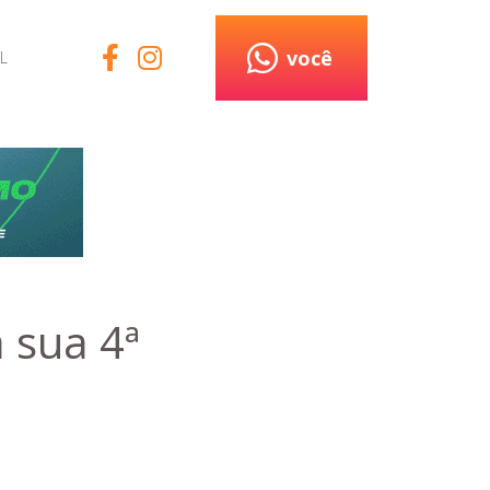
você
L
a sua 4ª