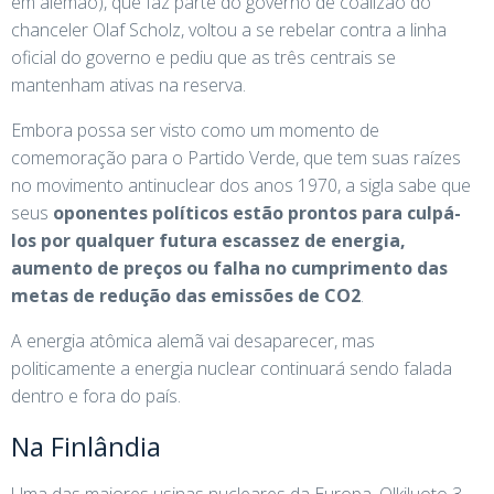
em alemão), que faz parte do governo de coalizão do
chanceler Olaf Scholz, voltou a se rebelar contra a linha
oficial do governo e pediu que as três centrais se
mantenham ativas na reserva.
Embora possa ser visto como um momento de
comemoração para o Partido Verde, que tem suas raízes
no movimento antinuclear dos anos 1970, a sigla sabe que
seus
oponentes políticos estão prontos para culpá-
los por qualquer futura escassez de energia,
aumento de preços ou falha no cumprimento das
metas de redução das emissões de CO2
.
A energia atômica alemã vai desaparecer, mas
politicamente a energia nuclear continuará sendo falada
dentro e fora do país.
Na Finlândia
Uma das maiores usinas nucleares da Europa, Olkiluoto 3,