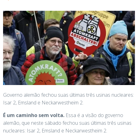
Governo alemão fechou suas últimas três usinas nucleares:
Isar 2, Emsland e Neckarwestheim 2.
É um caminho sem volta.
Essa é a visão do governo
alemão, que neste sábado fechou suas últimas três usinas
nucleares: Isar 2, Emsland e Neckarwestheim 2.