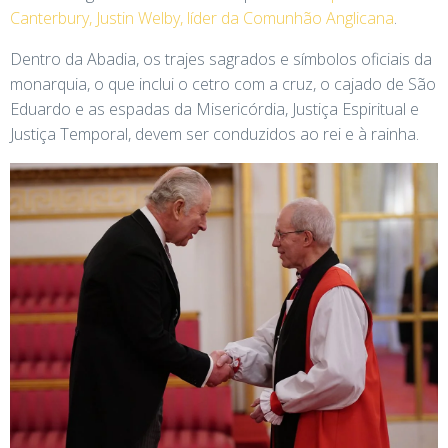
Canterbury, Justin Welby, líder da Comunhão Anglicana
.
Dentro da Abadia, os trajes sagrados e símbolos oficiais da
monarquia, o que inclui o cetro com a cruz, o cajado de São
Eduardo e as espadas da Misericórdia, Justiça Espiritual e
Justiça Temporal, devem ser conduzidos ao rei e à rainha.