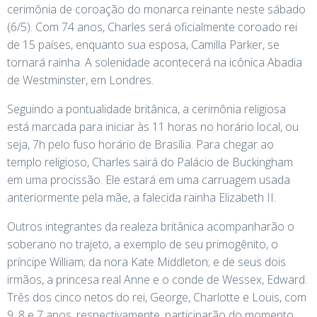
cerimônia de coroação do monarca reinante neste sábado
(6/5). Com 74 anos, Charles será oficialmente coroado rei
de 15 países, enquanto sua esposa, Camilla Parker, se
tornará rainha. A solenidade acontecerá na icônica Abadia
de Westminster, em Londres.
Seguindo a pontualidade britânica, a cerimônia religiosa
está marcada para iniciar às 11 horas no horário local, ou
seja, 7h pelo fuso horário de Brasília. Para chegar ao
templo religioso, Charles sairá do Palácio de Buckingham
em uma procissão. Ele estará em uma carruagem usada
anteriormente pela mãe, a falecida rainha Elizabeth II.
Outros integrantes da realeza britânica acompanharão o
soberano no trajeto, a exemplo de seu primogênito, o
príncipe William; da nora Kate Middleton; e de seus dois
irmãos, a princesa real Anne e o conde de Wessex, Edward.
Três dos cinco netos do rei, George, Charlotte e Louis, com
9, 8 e 7 anos, respectivamente, participarão do momento.