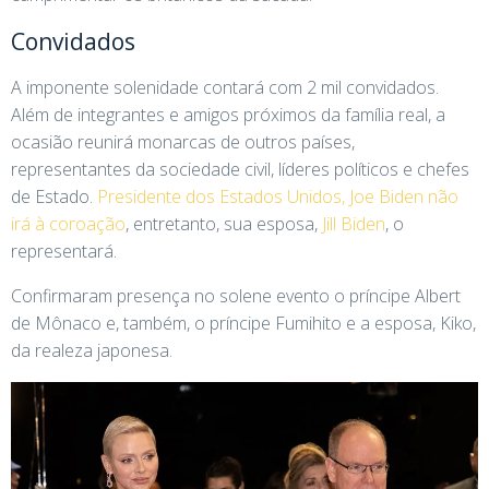
Convidados
A imponente solenidade contará com 2 mil convidados.
Além de integrantes e amigos próximos da família real, a
ocasião reunirá monarcas de outros países,
representantes da sociedade civil, líderes políticos e chefes
de Estado.
Presidente dos Estados Unidos, Joe Biden não
irá à coroação
, entretanto, sua esposa,
Jill Biden
, o
representará.
Confirmaram presença no solene evento o príncipe Albert
de Mônaco e, também, o príncipe Fumihito e a esposa, Kiko,
da realeza japonesa.