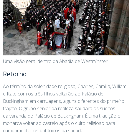
Uma visão geral dentro da Abadia de Westminster
Retorno
Ao término da solenidade religiosa, Charles, Camilla, William
e Kate com os três filhos voltarão ao Palácio de
Buckingham em carruagens, alguns diferentes do primeiro
trajeto. O grupo sênior da realeza saudará os súditos
da varanda do Palácio de Buckingham. É uma tradição o
monarca voltar ao castelo após o culto religioso para
cumprimentar os britânicos da sacada.