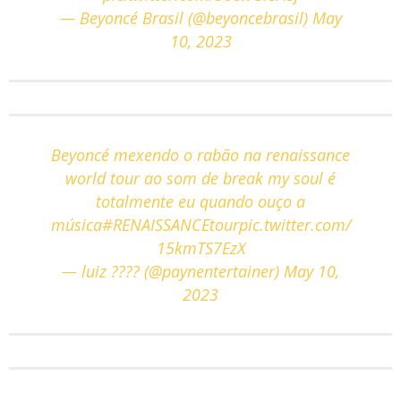
— Beyoncé Brasil (@beyoncebrasil)
May
10, 2023
Beyoncé mexendo o rabão na renaissance
world tour ao som de break my soul é
totalmente eu quando ouço a
música
#RENAISSANCEtour
pic.twitter.com/
15kmTS7EzX
— luiz ???? (@paynentertainer)
May 10,
2023