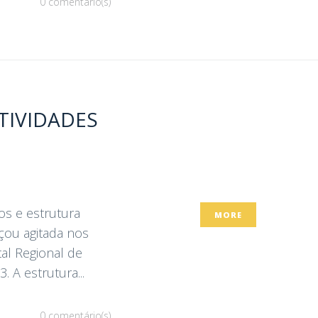
0 comentário(s)
TIVIDADES
os e estrutura
MORE
ou agitada nos
al Regional de
 A estrutura...
0 comentário(s)