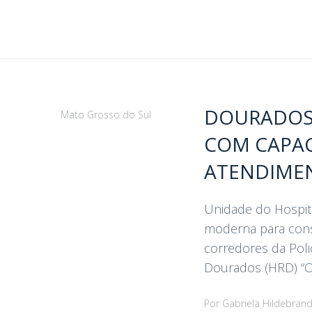
DOURADOS: 
Mato Grosso do Sul
COM CAPAC
ATENDIME
Unidade do Hospita
moderna para cons
corredores da Poli
Dourados (HRD) “Olg
Por
Gabriela Hildebran