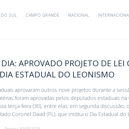
 DO SUL
CAMPO GRANDE
NACIONAL
INTERNACIONA
DIA: APROVADO PROJETO DE LEI
O DIA ESTADUAL DO LEONISMO
duais aprovaram outros nove projetos durante a sessã
atérias foram aprovadas pelos deputados estaduais na
ta terça-feira (30), entre elas, em segunda discussão, o
do Coronel David (PL), que institui o Dia Estadual do L
d
Postou
30/09/2025