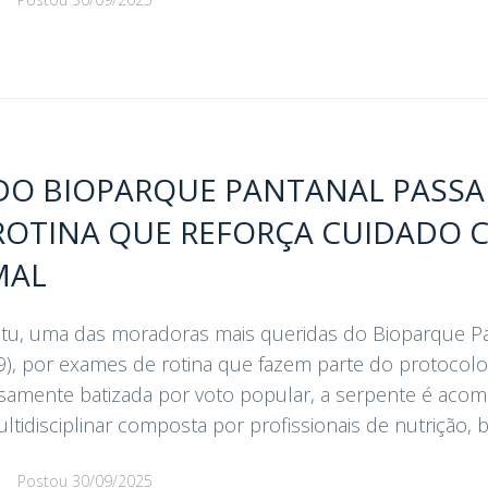
DO BIOPARQUE PANTANAL PASSA
ROTINA QUE REFORÇA CUIDADO 
MAL
pitu, uma das moradoras mais queridas do Bioparque P
29), por exames de rotina que fazem parte do protocolo
hosamente batizada por voto popular, a serpente é ac
idisciplinar composta por profissionais de nutrição, bio
d
Postou
30/09/2025