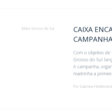
CAIXA ENC
Mato Grosso do Sul
CAMPANHA
Com o objetivo de 
Grosso do Sul lanç
A campanha, organi
madrinha a primeir
Por
Gabriela Hildebran