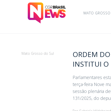
MATO GROSSO
ORDEM DO 
Mato Grosso do Sul
INSTITUI 
Parlamentares esta
terça-feira Nove m
sessão plenária des
131/2025, do deputa
Por
Gabriela Hildebran