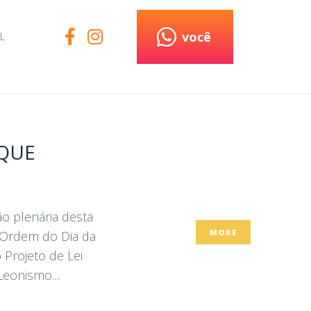
você
L
 QUE
o plenária desta
MORE
 Ordem do Dia da
 Projeto de Lei
eonismo....