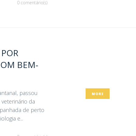
0 comentário(s)
 POR
COM BEM-
antanal, passou
MORE
 veterinário da
ompanhada de perto
logia e...