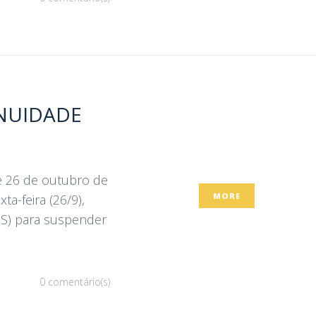
INUIDADE
e 26 de outubro de
MORE
a-feira (26/9),
MS) para suspender
0 comentário(s)