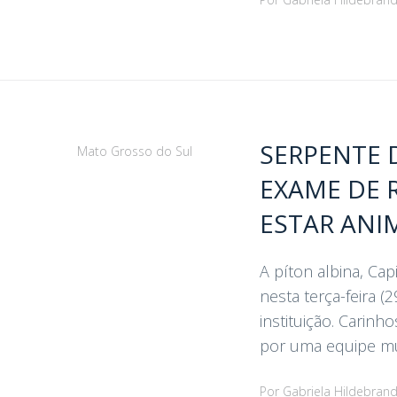
SERPENTE 
Mato Grosso do Sul
EXAME DE 
ESTAR ANI
A píton albina, Ca
nesta terça-feira (
instituição. Carin
por uma equipe mult
Por
Gabriela Hildebran