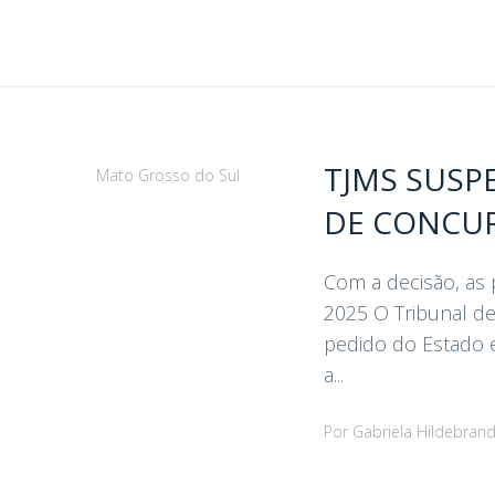
TJMS SUSP
Mato Grosso do Sul
DE CONCUR
Com a decisão, as 
2025 O Tribunal de 
pedido do Estado 
a...
Por
Gabriela Hildebran