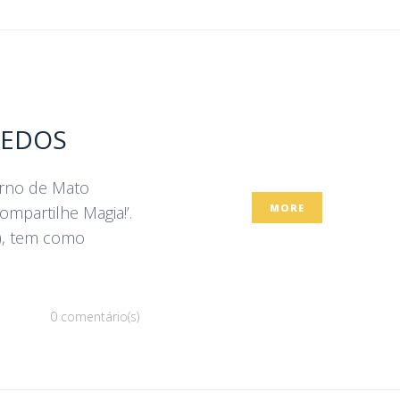
UEDOS
erno de Mato
MORE
mpartilhe Magia!’.
), tem como
0 comentário(s)